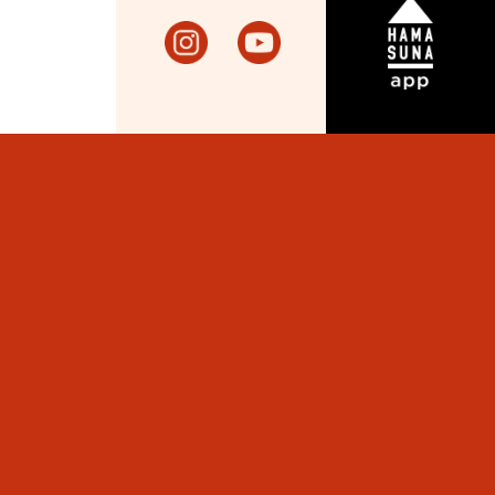
more
砂浜の思い
ad