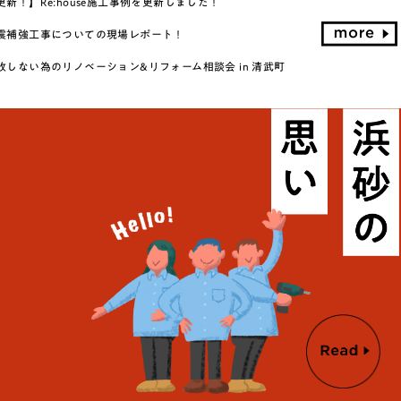
新！】Re:house施工事例を更新しました！
震補強工事についての現場レポート！
しない為のリノベーション&リフォーム相談会 in 清武町
re