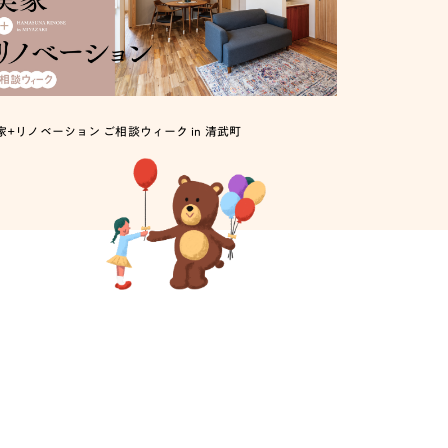
家+リノベーション ご相談ウィーク in 清武町
【木造戸建住宅