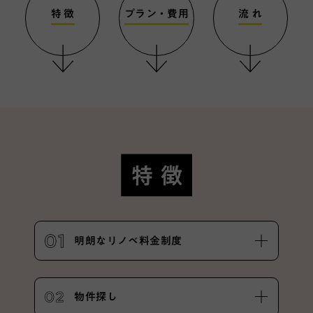
特 徴
プラン・費用
流 れ
特徴
明朗なリノベ料金制度
物件探し